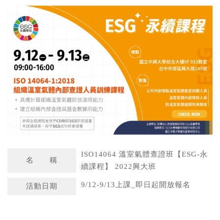
a
n
t
a
s
W
A
e
p
i
p
b
o
ISO14064 溫室氣體查證班【ESG-永
名 稱
續課程】 2022興大班
9/12-9/13上課_即日起開放報名
活動日期