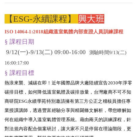
【ESG-永續課程】
興大班
ISO 14064-1:2018
組織溫室氣體內部查證人員訓練課程
§ 課程日期
9/12(
一
)-9/13(
二
) 09:00-16:00
測驗時間
9/13(
二
)
16:00:17:00
§ 課程目標
熱浪來襲、減碳在即！近年國際品牌大廠陸續宣告
2030
年淨零
碳排目標，如何降低溫室氣體及碳排放量，台灣廠商不可不知
商研院
ESG
永續學苑特別邀請擁有第三方公正之稽核員擔任專
業授課講師，透過豐富經驗分享與精闢條文解析，帶您瞭解如
何在組織中導入溫室氣體管理系統。藉由兩天的訓練課程，針
對法規內容配合個案研討，讓大家不只是停留在理論階段，更