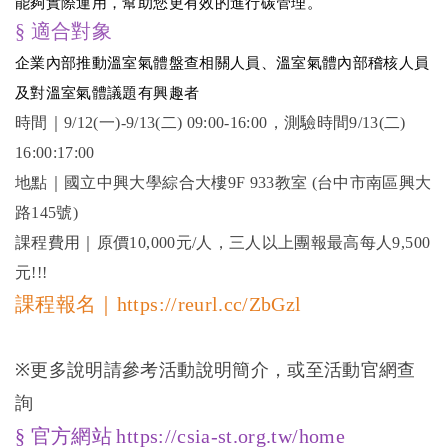
能夠實際運用，幫助您更有效的進行碳管理。
§ 適合對象
企業內部推動溫室氣體盤查相關人員、溫室氣體內部稽核人員
及對溫室氣體議題有興趣者
時間｜
9/12(
一
)-9/13(
二
) 09:00-16:00
，測驗時間
9/13(
二
)
16:00:17:00
地點｜國立中興大學綜合大樓
9F 933
教室
(
台中市南區興大
路
145
號
)
課程費用｜原價
10,000
元
/
人，三人以上團報最高每人
9,500
元
!!!
課程報名｜https://reurl.cc/ZbGzl
※
更多說明請參考活動說明簡介，或至活動官網查
詢
§
官方網站
https://csia-st.org.tw/home