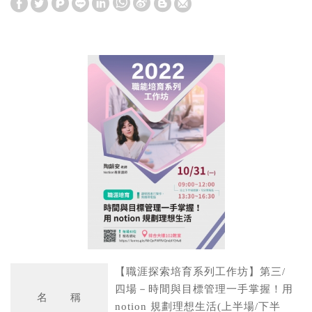
W
S
h
i
a
n
t
a
s
W
A
e
p
i
p
b
o
【職涯探索培育系列工作坊】第三/
四場－時間與目標管理一手掌握！用
名 稱
notion 規劃理想生活(上半場/下半