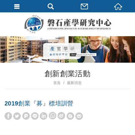
創新創業活動
首頁
最新消息
2019創業『募』標培訓營
W
S
h
i