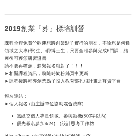
2019創業『募』標培訓營
課程全程免費^^歡迎想將創業點子實行的朋友，不論您是何種
領域之大專(學)生、碩/博士生，只要全程參與完成6門課，結
束後可獲頒研習證書
請不要再猶豫，趕緊報名就對了！！！
►相關課程資訊，將随時於粉絲頁中更新
►課程後將輔導創業點子投入教育部扎根計畫之募資平台
報名連結：
►個人報名 (由主辦單位協助媒合成隊)
需繳交個人專長領域、參與動機(500字以內)
優先報名參加9/24(二)設計思考工作坊
https://forms.gle/48WApVaUdqQNGUzZ8