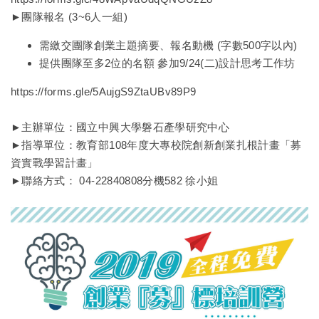
►團隊報名 (3~6人一組)
需繳交團隊創業主題摘要、報名動機 (字數500字以內)
提供團隊至多2位的名額 參加9/24(二)設計思考工作坊
https://forms.gle/5AujgS9ZtaUBv89P9
►主辦單位：國立中興大學磐石產學研究中心
►指導單位：教育部108年度大專校院創新創業扎根計畫「募
資實戰學習計畫」
►聯絡方式： 04-22840808分機582 徐小姐