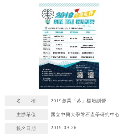
a
n
t
a
s
W
A
e
p
i
p
b
o
名 稱
2019創業『募』標培訓營
主辦單位
國立中興大學磐石產學研究中心
2019-09-26
報名日期