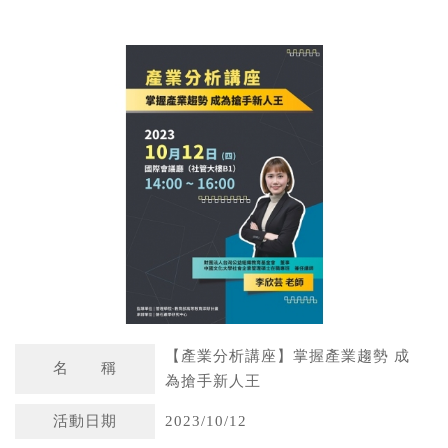
W
S
h
i
a
n
t
a
s
W
A
e
p
i
p
b
o
【產業分析講座】掌握產業趨勢 成
名 稱
為搶手新人王
活動日期
2023/10/12