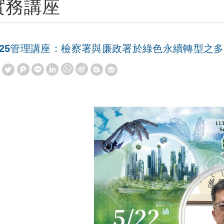
實務講座
025管理講座：檢察署與廉政署於綠色永續轉型之
W
S
h
i
a
n
t
a
s
W
A
e
p
i
p
b
o