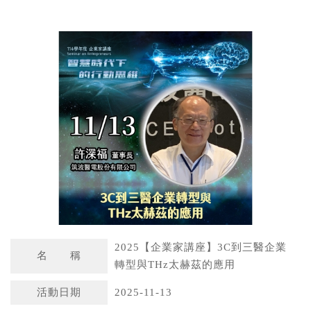
W
S
h
i
a
n
t
a
s
W
A
e
p
i
p
b
o
2025【企業家講座】3C到三醫企業
名 稱
轉型與THz太赫茲的應用
活動日期
2025-11-13