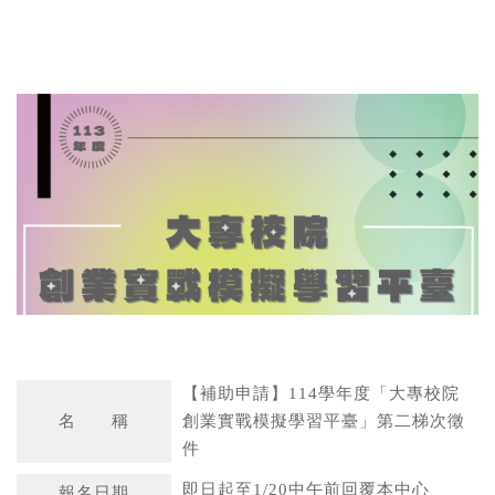
W
S
h
i
a
n
t
a
s
W
A
e
p
i
p
b
o
【補助申請】114學年度「大專校院
名 稱
創業實戰模擬學習平臺」第二梯次徵
件
即日起至1/20中午前回覆本中心
報名日期