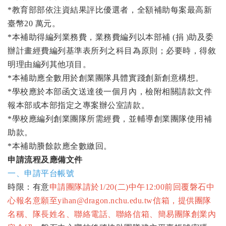
*教育部部依注資結果評比優選者，全額補助每案最高新
臺幣20 萬元。
*本補助得編列業務費，業務費編列以本部補 (捐 )助及委
辦計畫經費編列基準表所列之科目為原則；必要時，得敘
明理由編列其他項目。
*本補助應全數用於創業團隊具體實踐創新創意構想。
*學校應於本部函文送達後一個月內，檢附相關請款文件
報本部或本部指定之專案辦公室請款。
*學校應編列創業團隊所需經費，並輔導創業團隊使用補
助款。
*本補助賸餘款應全數繳回。
申請流程及應備文件
一、申請平台帳號
時限：有意
申請團隊請於1/20(二)中午12:00前回覆磐石中
心報名意願至yihan@dragon.nchu.edu.tw信箱，提供團隊
名稱、隊長姓名、聯絡電話、聯絡信箱、簡易團隊創業內