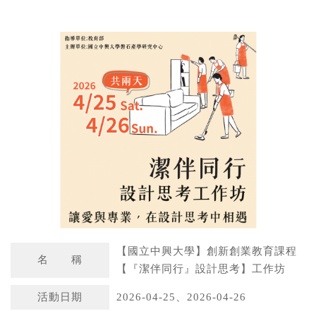
W
S
h
i
a
n
t
a
s
W
A
e
p
i
p
b
o
【國立中興大學】創新創業教育課程
名 稱
【『潔伴同行』設計思考】工作坊
活動日期
2026-04-25、2026-04-26