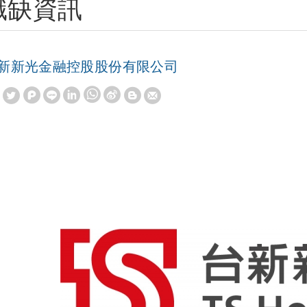
職缺資訊
新新光金融控股股份有限公司
W
S
h
i
a
n
t
a
s
W
A
e
p
i
p
b
o