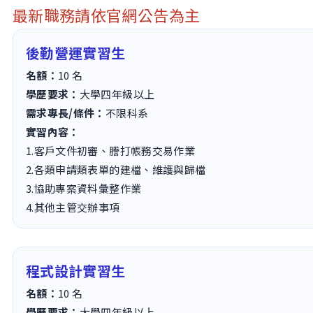
最新職務請依官網公告為主
後勤營運實習生
名額：
10 名
學歷要求：
大學四年級以上
需求專長/條件：
不限科系
實習內容：
1.客戶文件初審、謄打帳務交易作業
2.各類申請類表單的建檔、維護與歸檔
3.協助專案資料彙整作業
4.其他主管交辦事項
程式設計實習生
名額：
10 名
學歷要求：
大學四年級以上