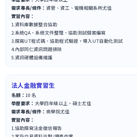
需求專長/條件：
資管、資工、電機相關系所尤佳
實習內容：
1.資料庫數據整合協助
2.系統QA、系統文件整理、協助測試個案編寫
3.撰寫UT程式碼、協助程式驗證，導入UT自動化測試
4.內部同仁資訊問題排除
5.資訊硬體設備維護
法人金融實習
生
名額：
10 名
學歷要求：
大學四年級以上，碩士尤佳
需求專長/條件：
商學院尤佳
實習內容：
1.協助撰寫法金徵信報告
2.客戶交易資料比對/調查作業