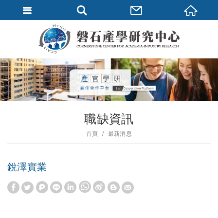
職缺資訊
首頁
最新消息
銳澤實業
W
S
h
i