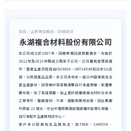
首頁
／
企業實習職缺
／詳細資訊
永湖複合材料股份有限公司
本公司成立於2007年，因應業務迅速發展需求，先後於
2012年及2015年再成立兩家子公司。公司嚴格管理其運
作，整套生產流程經由ISO9000、IATF16949和日本SG認
證，以保證產品品質。本公司多年來一直以中國東莞為主
要生產基地，因受美中貿易戰衝擊自行車產業鏈，影響集
團布局，為了長遠發展，加上看好碳纖維複合材料在未來
工業零件、醫療器材、汽車、運動等應用前景，因此集團
斥資逾 23 億元，在台中豐原興建高階碳纖布智慧化新廠、
自行車配件生產與物流中心。
客戶多以歐美知名品牌為主，如TREK、CANYON、