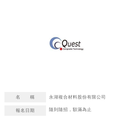
a
n
t
a
s
W
A
e
p
i
p
b
o
名 稱
永湖複合材料股份有限公司
隨到隨招，額滿為止
報名日期