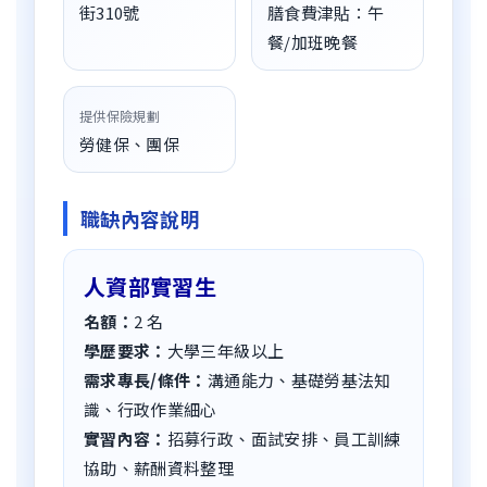
街310號
膳食費津貼：午
餐/加班晚餐
提供保險規劃
勞健保、團保
職缺內容說明
人資部實習生
名額：
2
名
學歷要求：
大學三年級以上
需求專長/條件：
溝通能力、基礎勞基法知
識、行政作業細心
實習內容：
招募行政、面試安排、員工訓練
協助、薪酬資料整理