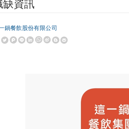
職缺資訊
一鍋餐飲股份有限公司
W
S
h
i
a
n
t
a
s
W
A
e
p
i
p
b
o