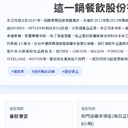
這一鍋餐飲股份
本公司成立於2007年，因應業務迅速發展需求，先後於2012年及2015
由ISO9000、IATF16949和日本SG認證，以保證產品品質。本公司多
車產業鏈，影響集團布局，為了長遠發展，加上看好碳纖維複合材料在未來
斥資逾 23 億元，在台中豐原興建高階碳纖布智慧化新廠、自行車配件生產與
客戶多以歐美知名品牌為主，如TREK、CANYON、WILSON、PORSCHE、LAM
STEELCASE、MOTION等。歡迎有志菁英加入我們，一起共同努力創造更璀璨
#餐飲業
#提供職前訓練
#歡迎僑生
實習期間
實習時間
暑假實習
依門店需求排班(每日正
8小時)