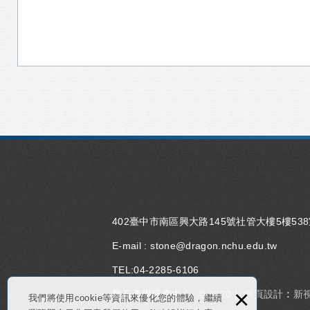
402臺中市南區興大路145號社管大樓5樓53
E-mail :
stone@dragon.nchu.edu.tw
TEL:
04-2285-6106
×
磐石產學研究中心
© 2020 |
網頁設計 : 新
我們將使用cookie等資訊來優化您的體驗，繼續