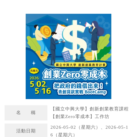
W
S
h
i
a
n
t
a
s
W
A
e
p
i
p
b
o
【國立中興大學】創新創業教育課程
名 稱
【創業Zero零成本】工作坊
2026-05-02（星期六）、2026-05-1
活動日期
6（星期六）