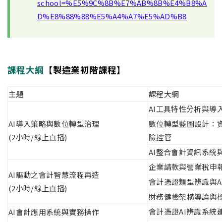
school=%E5%9C%8B%E7%AB%8B%E4%B8%A
D%E8%88%88%E5%A4%A7%E5%AD%B8
課程大綱
【製造業初階課程】
主題
課程大綱
AI工具特性分析與導
AI導入策略與數位轉型治理
數位轉型藍圖設計：資
(2小時/線上直播)
險控管
AI整合會計資訊系統
企業請款與營業稅申
AI驅動之會計智慧流程再造
會計憑證類型辨識與A
(2小時/線上直播)
財務健檢架構導論與
會計憑證AI辨識系統
AI會計應用系統與實務操作