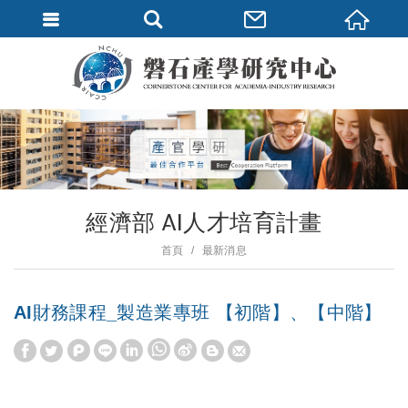
經濟部 AI人才培育計畫
首頁
最新消息
AI財務課程_製造業專班 【初階】、【中階】
W
S
h
i