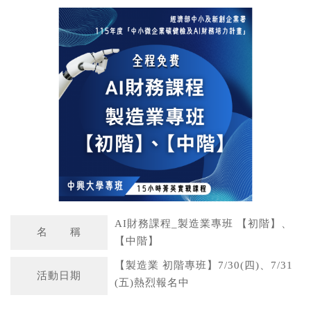
a
n
t
a
s
W
A
e
p
i
p
b
o
AI財務課程_製造業專班 【初階】、
名 稱
【中階】
【製造業 初階專班】7/30(四)、7/31
活動日期
(五)熱烈報名中