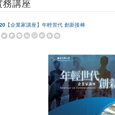
實務講座
020【企業家講座】年輕世代 創新接棒
W
S
h
i
a
n
t
a
s
W
A
e
p
i
p
b
o