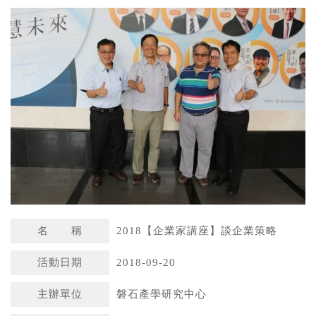
a
n
t
a
s
W
A
e
p
i
p
b
o
名 稱
2018【企業家講座】談企業策略
活動日期
2018-09-20
主辦單位
磐石產學研究中心