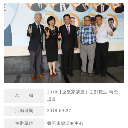
a
n
t
a
s
W
A
e
p
i
p
b
o
2018【企業家講座】面對職涯 轉念
名 稱
成長
活動日期
2018-09-27
主辦單位
磐石產學研究中心