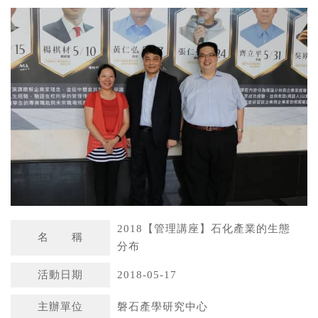
a
n
t
a
s
W
A
e
p
i
p
b
o
2018【管理講座】石化產業的生態
名 稱
分布
活動日期
2018-05-17
主辦單位
磐石產學研究中心