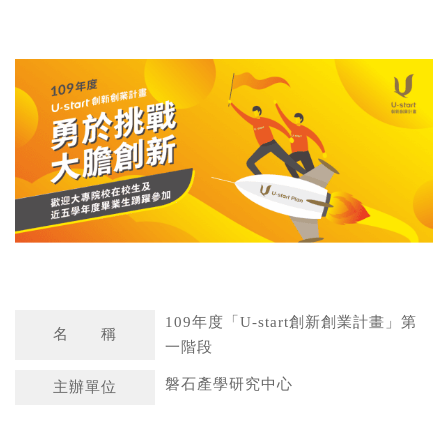
a
n
t
a
s
W
A
e
p
i
p
b
o
109年度「U-start創新創業計畫」第
名 稱
一階段
磐石產學研究中心
主辦單位