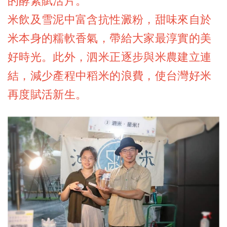
的酵素賦活片。
米飲及雪泥中富含抗性澱粉，甜味來自於
米本身的糯軟香氣，帶給大家最淳實的美
好時光。此外，泗米正逐步與米農建立連
結，減少產程中稻米的浪費，使台灣好米
再度賦活新生。