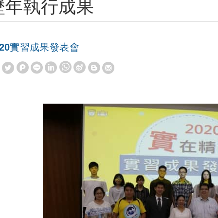
歷年執行成果
020實習成果發表會
W
S
h
i
a
n
t
a
s
W
A
e
p
i
p
b
o