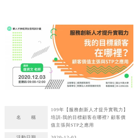
W
S
h
i
a
n
t
a
s
W
A
e
p
i
p
b
o
109年【服務創新人才提升實戰力】
名 稱
培訓-我的目標顧客在哪裡? 顧客價
值主張與STP之應用
活動日期
2020-12-03