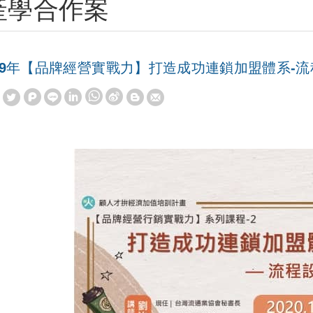
產學合作案
09年【品牌經營實戰力】打造成功連鎖加盟體系-
W
S
h
i
a
n
t
a
s
W
A
e
p
i
p
b
o