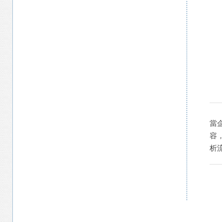
當
容
析