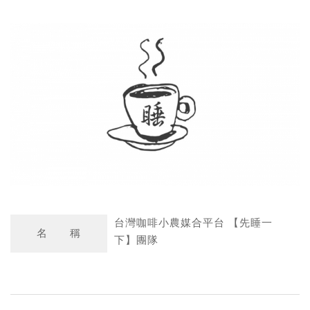
a
n
t
a
s
W
A
e
p
i
p
b
o
台灣咖啡小農媒合平台 【先睡一
名 稱
下】團隊