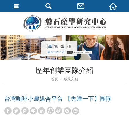
歷年創業團隊介紹
首頁
成果亮點
台灣咖啡小農媒合平台 【先睡一下】團隊
W
S
h
i