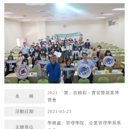
a
n
t
a
s
W
A
e
p
i
p
b
o
2021 「實」在精彩－實習暨就業博
名 稱
覽會
活動日期
2021-03-25
學務處、管理學院、企業管理學系系
主辦單位