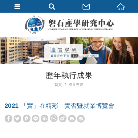
歷年執行成果
首頁
成果亮點
2021 「實」在精彩－實習暨就業博覽會
W
S
h
i