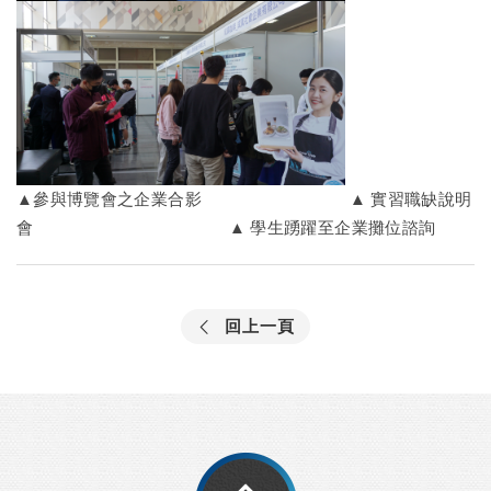
▲
參與博覽會之企業合影 ▲ 實習職缺說明
會
▲
學生踴躍至企業攤位諮詢
回上一頁