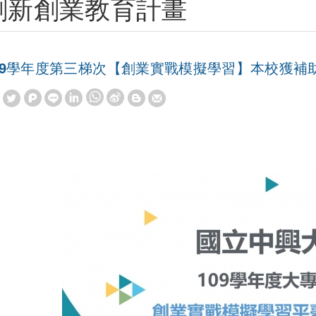
創新創業教育計畫
09學年度第三梯次【創業實戰模擬學習】本校獲補
W
S
h
i
a
n
t
a
s
W
A
e
p
i
p
b
o