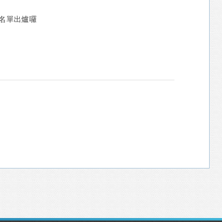
隊名單出爐囉