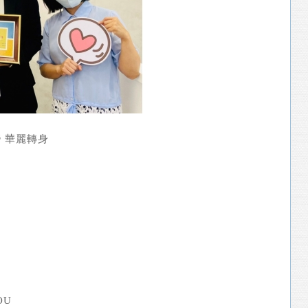
變 華麗轉身
QOU