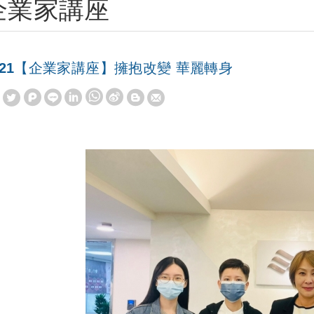
企業家講座
021【企業家講座】擁抱改變 華麗轉身
W
S
h
i
a
n
t
a
s
W
A
e
p
i
p
b
o