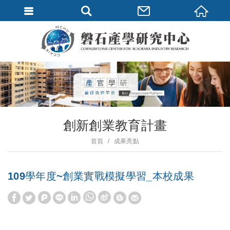
創新創業教育計畫
首頁
成果亮點
109學年度~創業實戰模擬學習_本校成果
W
S
h
i