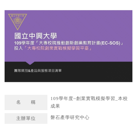
a
n
t
a
s
W
A
e
p
i
p
b
o
109學年度~創業實戰模擬學習_本校
名 稱
成果
磐石產學研究中心
主辦單位