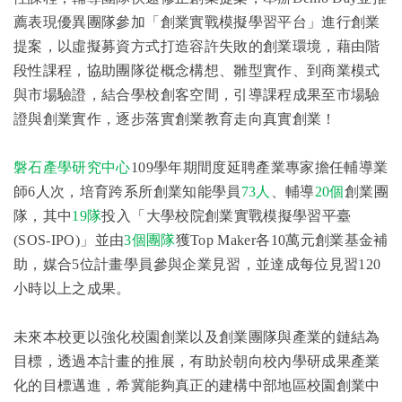
薦表現優異團隊參加「創業實戰模擬學習平台」進行創業
提案，以虛擬募資方式打造容許失敗的創業環境，藉由階
段性課程，協助團隊從概念構想、雛型實作、到商業模式
與市場驗證，結合學校創客空間，引導課程成果至市場驗
證與創業實作，逐步落實創業教育走向真實創業！
磐石產學研究中心
109
學年期間度延聘產業專家擔任輔導業
師
6
人次，培育跨系所創業知能學員
73
人
、輔導
20
個
創業團
隊，其中
19
隊
投入「大學校院創業實戰模擬學習平臺
(SOS-IPO)
」並由
3
個團隊
獲
Top Maker
各
10
萬元創業基金補
助，媒合
5
位計畫學員參與企業見習，並達成每位見習
120
小時以上之成果。
未來本校更以強化校園創業以及創業團隊與產業的鏈結為
目標，透過本計畫的推展，有助於朝向校內學研成果產業
化的目標邁進，希冀能夠真正的建構中部地區校園創業中