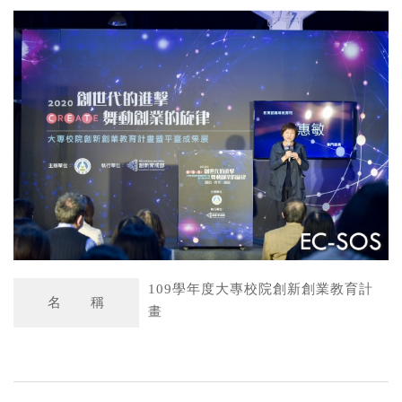
a
n
t
a
s
W
A
e
p
i
p
b
o
109學年度大專校院創新創業教育計
名 稱
畫