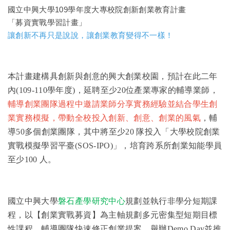
國立中興大學109學年度大專校院創新創業教育計畫
「募資實戰學習計畫」
讓創新不再只是說說，讓創業教育變得不一樣！
本計畫建構具創新與創意的興大創業校園，預計在此二年
內(109-110學年度)，延聘至少20位產業專家的輔導業師，
輔導創業團隊過程中邀請業師分享實務經驗並結合學生創
業實務模擬，帶動全校投入創新、創意、創業的風氣
，輔
導50多個創業團隊，其中將至少20 隊投入「大學校院創業
實戰模擬學習平臺(SOS-IPO)」，培育跨系所創業知能學員
至少100 人。
國立中興大學
磐石產學研究中心
規劃並執行非學分短期課
程，以【創業實戰募資】為主軸規劃多元密集型短期目標
性課程，輔導團隊快速修正創業提案，舉辦
Demo Day
並推