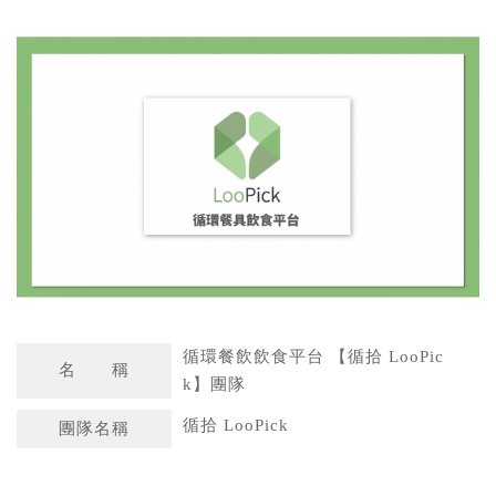
a
n
t
a
s
W
A
e
p
i
p
b
o
循環餐飲飲食平台 【循拾 LooPic
名 稱
k】團隊
循拾 LooPick
團隊名稱