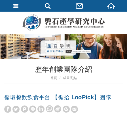
歷年創業團隊介紹
首頁
成果亮點
循環餐飲飲食平台 【循拾 LooPick】團隊
W
S
h
i