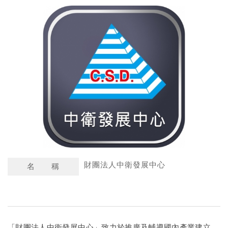
a
n
t
a
s
W
A
e
p
i
p
b
o
財團法人中衛發展中心
名 稱
「財團法人中衛發展中心」致力於推廣及輔導國內產業建立