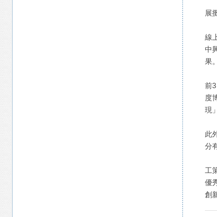
展
線
中
果
前
度
現
此
分
工
優
創