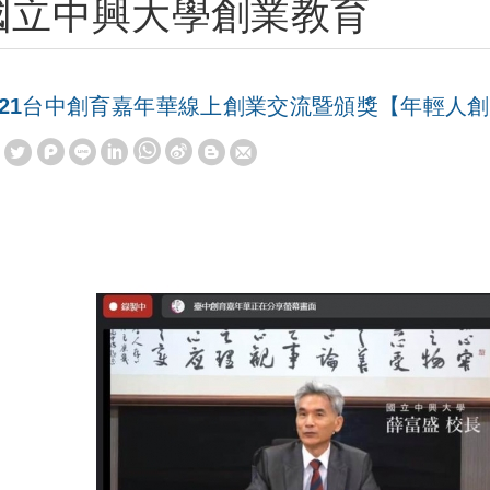
國立中興大學創業教育
021台中創育嘉年華線上創業交流暨頒獎【年輕人
W
S
h
i
a
n
t
a
s
W
A
e
p
i
p
b
o