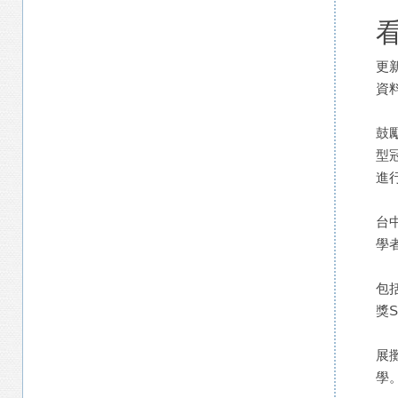
更新
資料來
鼓
型
進
台
學
包
獎
展
學