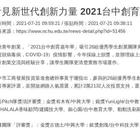
看見新世代創新力量 2021台中創
時間：2021-07-21 09:59:21 / 張貼時間：2021-07-21 09:38:11
源：https://www.nchu.edu.tw/news-detail.php?id=51456
勵青年創業，「2021台中創育嘉年華」吸引26組優秀學生創業團
冠狀病毒病，COVID-19）疫情影響，今年採線上頒獎，並辦理
行創業交流與經驗分享，讓學生團隊更清楚實務市場運作。
中市工商發展投資策進會總幹事黃于珊指出，參與的26組優秀學生
者專家評選，並開放網路人氣票選，累計2萬2132人次投票支持，
括Pitch隊獎項評審獎：金獎有木有/
中興大學
；銀獎YunLight/
SHALALA香味顧問/建國技大學、銀心園/台中教育大學、動動洗刷
攤團隊「評審獎」：金獎古德土/
中興大學
；銀獎創塊/台中科技大學；銅
。