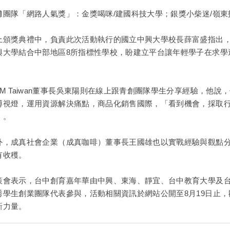
攤團隊「網路人氣獎」：金獎喝咪/建國科技大學；銀獎小柴迷/嶺東
上頒獎典禮中，負責此次活動執行的國立
中興大學
校長薛富盛指出
興大學
結合中部地區8所指標性學校，盼建立平台讓年輕學子在求學
。
3M Taiwan董事長吳東陽則在線上跟青創團隊學生分享經驗，他
博視燈，運用資源解決痛點，商品化銷售國際，「看到機會，採取
」。
外，成真社會企業（成真咖啡）董事長王國雄也以實戰經驗與觀點
有收穫。
策會表示，台中創育嘉年華由中興、東海、靜宜、台中教育大學及台
秀學生創業團隊代表參與，活動相關資訊於網站公開至8月19日止
新力量。