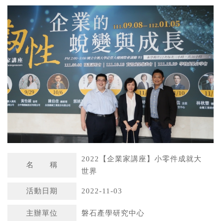
a
n
t
a
s
W
A
e
p
i
p
b
o
2022【企業家講座】小零件成就大
名 稱
世界
活動日期
2022-11-03
主辦單位
磐石產學研究中心