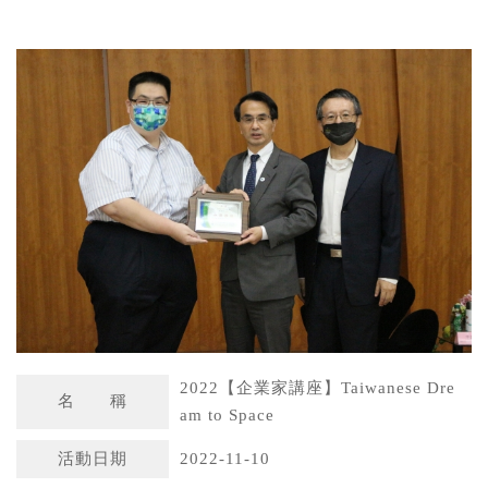
W
S
h
i
a
n
t
a
s
W
A
e
p
i
p
b
o
2022【企業家講座】Taiwanese Dre
名 稱
am to Space
活動日期
2022-11-10