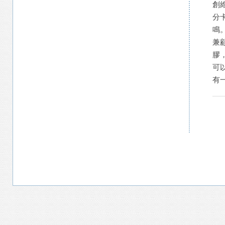
創
分
鳴
兼
膠
可
有