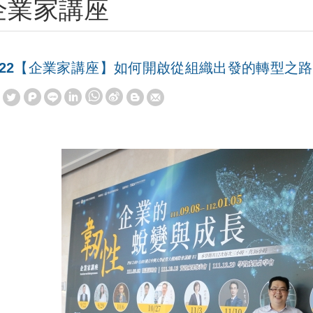
企業家講座
022【企業家講座】如何開啟從組織出發的轉型之路
W
S
h
i
a
n
t
a
s
W
A
e
p
i
p
b
o