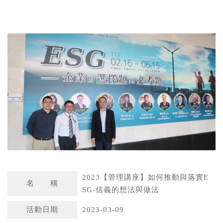
W
S
h
i
a
n
t
a
s
W
A
e
p
i
p
b
o
2023【管理講座】如何推動與落實E
名 稱
SG-信義的想法與做法
活動日期
2023-03-09