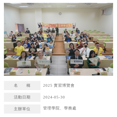
a
n
t
a
s
W
A
e
p
i
p
b
o
名 稱
2025 實習博覽會
活動日期
2024-05-30
管理學院、學務處
主辦單位