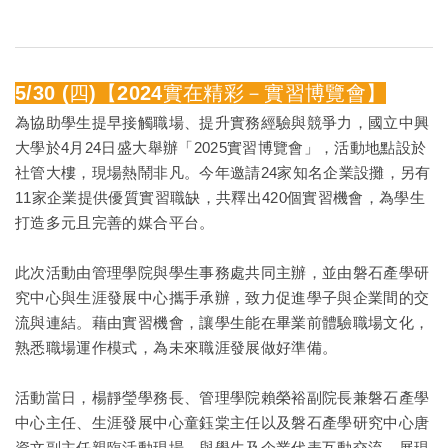
5/30 (四)【2024實在精彩－實習博覽會】
為協助學生提早接觸職場、提升實務經驗與競爭力，國立
中興
大學
於4月24日盛大舉辦「2025實習博覽會」，活動地點設於
社管大樓，現場熱鬧非凡。今年邀請24家知名企業設攤，另有
11家企業提供優質實習職缺，共釋出420個實習機會，為學生
打造多元且完善的媒合平台。
此次活動由管理學院與學生事務處共同主辦，並由磐石產學研
究中心與生涯發展中心攜手承辦，致力促進學子與企業間的交
流與連結。藉由實習機會，讓學生能在畢業前體驗職場文化，
熟悉職場運作模式，為未來職涯發展做好準備。
活動當日，楊靜瑩學務長、管理學院賴榮裕副院長兼磐石產學
中心主任、生涯發展中心童鈺棠主任以及磐石產學研究中心唐
資文副主任親臨活動現場，與學生及企業代表互動交流，展現