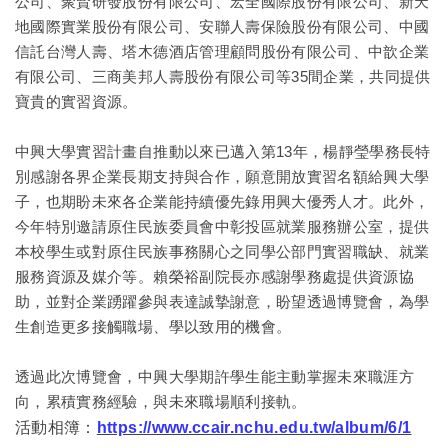
公司、聚賢研發股份有限公司、宏全國際股份有限公司、新天
地國際實業股份有限公司、安聯人壽保險股份有限公司、中國
信託台灣人壽、塔木德酒店管理顧問股份有限公司、中歆企業
有限公司、三商美邦人壽股份有限公司等35間企業，共同提供
寶貴的實習資源。
中興大學
實習計畫自推動以來已邁入第13年，楊靜瑩學務長特
別感謝各界企業長期支持與合作，願意開放實習名額給興大學
子，也期盼未來各企業能持續優先錄用興大優秀人才。此外，
今年特別邀請原住民族委員會中彰投區就業服務辦公室，提供
本校學生或對原住民族事務關心之同學公部門實習職缺、就業
服務資源及媒介等。賴榮裕副院長亦感謝學務處提供資源協
助，並對企業踴躍參與表達誠摯謝意，盼望透過博覽會，為學
生創造更多接觸職場、學以致用的機會。
透過此次博覽會，
中興大學
期許學生能主動掌握未來職涯方
向，累積實務經驗，與未來職場順利接軌。
活動相簿：
https://www.ccair.nchu.edu.tw/album/6/1