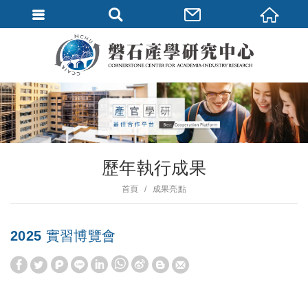
歷年執行成果
首頁
成果亮點
2025 實習博覽會
W
S
h
i