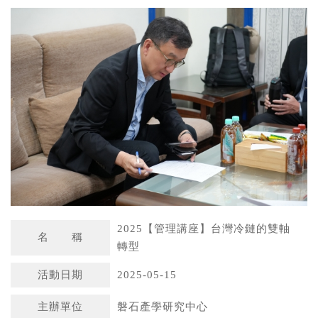
a
n
t
a
s
W
A
e
p
i
p
b
o
2025【管理講座】台灣冷鏈的雙軸
名 稱
轉型
活動日期
2025-05-15
主辦單位
磐石產學研究中心