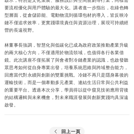
啟示，特別是文化策展、服務設計與空間規劃等行業，同樣需
要流程優化與用戶體驗的最大化。講者進一步指出，在綠色轉
型層面，從倉儲節能、電動物流到循環包材的導入，皆反映冷
鏈不僅追求效率，更實踐環境責任與資源治理，展現可持續經
營的長遠視野。
林董事長強調，智慧化與低碳化已成為政府政策推動產業升級
的兩大核心方向，不僅適用於物流領域，也值得各行各業借
鏡。此次講座不僅拓展了與會者對冷鏈產業的認識，也啟發聽
眾思考如何從自身專業出發，培養系統思維與跨域整合能力，
回應當代對永續與創新的雙重挑戰。冷鏈不再只是隱身幕後的
運輸技術，而是一個牽動多元產業、連結生活日常與公共利益
的重要平台。透過本次分享，學員得以從中窺見技術應用背後
的結構邏輯與未來機會，對未來職涯發展與創新實踐均具深遠
啟發。
回上一頁