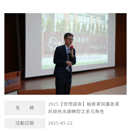
W
S
h
i
a
n
t
a
s
W
A
e
p
i
p
b
o
2025【管理講座】檢察署與廉政署
名 稱
於綠色永續轉型之多元角色
活動日期
2025-05-22