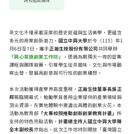
跨校組成團隊
茶文化不僅承載深厚的歷史底蘊與生活美學，更蘊含
多元的商業創新潛力。
國立中興大學
於今（115）年1
月6日至7日，攜手
正瀚生技股份有限公司
共同舉辦
「興心茶語創業工作坊」
。透過為期兩天一夜的密集
課程與團隊競賽，引導學生從茶風味、文化與市場觀
察出發，發展具創意與可行性的創業構想。
本次活動獲得產學界高度重視，
正瀚生技董事長吳正
邦
親臨開幕式，勉勵學員善用企業提供的產業場域與
頂尖資源，在實地體驗中激盪出具體的創業火花。本
活動為教育部
「大專校院推動創新創業教育計畫」
所
支持的特色亮點活動，
計畫總主持人國立中興大學陳
全木副校長
亦指出，此次工作坊特別開放「臺灣國立