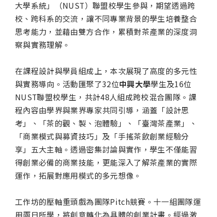
大學系統」（NUST）聯盟校學生參與，期望透過跨
校、跨科系的交流，讓不同專業背景的學生培養整合
思考能力，並藉由雙方合作，累積對茶產業的深度洞
察與實務理解。
在課程設計與學員組成上，本次展現了高度的多元性
與實務導向。活動匯聚了32位
中興大學
學生及16位
NUST聯盟校學生，共計48人組成跨校混合團隊。課
程內容由學界與業界專家共同引導，涵蓋「設計思
考」、「茶的觀、製、泡體驗」、「臺灣茶產業」、
「商業模式與募資技巧」及「手搖茶飲創業經驗分
享」五大主軸。透過密集討論與實作，學生不僅能習
得創業必備的商業技能，更能深入了解茶產業的實際
運作，拓展對應用模式的多元想像。
工作坊的壓軸重頭戲為團隊Pitch競賽。十一組團隊運
用兩日所學，將創意轉化為具體的創業計畫。經過激