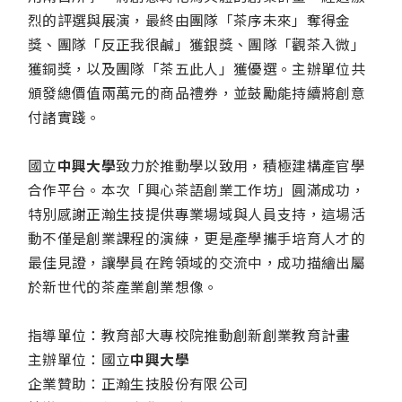
烈的評選與展演，最終由團隊「茶序未來」奪得金
獎、團隊「反正我很鹹」獲銀獎、團隊「觀茶入微」
獲銅獎，以及團隊「茶五此人」獲優選。主辦單位共
頒發總價值兩萬元的商品禮券，並鼓勵能持續將創意
付諸實踐。
國立
中興大學
致力於推動學以致用，積極建構產官學
合作平台。本次「興心茶語創業工作坊」圓滿成功，
特別感謝正瀚生技提供專業場域與人員支持，這場活
動不僅是創業課程的演練，更是產學攜手培育人才的
最佳見證，讓學員在跨領域的交流中，成功描繪出屬
於新世代的茶產業創業想像。
指導單位：教育部大專校院推動創新創業教育計畫
主辦單位：國立
中興大學
企業贊助：正瀚生技股份有限公司