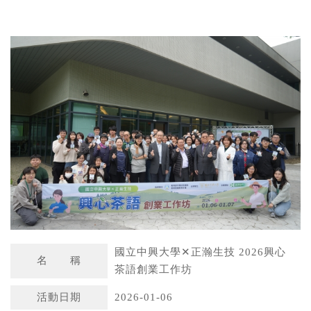
W
S
h
i
a
n
t
a
s
W
A
e
p
i
p
b
o
國立中興大學✕正瀚生技 2026興心
名 稱
茶語創業工作坊
活動日期
2026-01-06