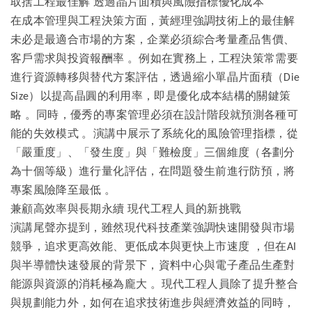
取捨工程最佳解
透過晶片面積與風險指標優化成本
在成本管理與工程決策方面，黃經理強調技術上的最佳解
未必是最適合市場的方案，企業必須綜合考量產品售價、
客戶需求與投資報酬率
。例如在實務上，工程決策常需要
進行資源轉移與替代方案評估，透過縮小單晶片面積（
Die
）以提高晶圓的利用率，即是優化成本結構的關鍵策
Size
略
。同時，優秀的專案管理必須在設計階段就預測各種可
能的失效模式
。演講中展示了系統化的風險管理指標，從
「嚴重度」、「發生度」與「難檢度」三個維度（各劃分
為十個等級）進行量化評估，在問題發生前進行防預，將
專案風險降至最低
。
兼顧高效率與長期永續
現代工程人員的新挑戰
演講尾聲亦提到，雖然現代科技產業強調快速開發與市場
競爭，追求更高效能、更低成本與更快上市速度
，但在
AI
與半導體快速發展的背景下，資料中心與電子產品生產對
能源與資源的消耗極為龐大
。現代工程人員除了提升整合
與規劃能力外，如何在追求技術進步與經濟效益的同時，