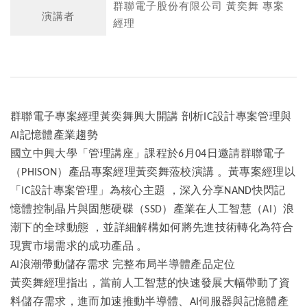
群聯電子股份有限公司 黃奕舞 專案
演講者
經理
群聯電子專案經理黃奕舞興大開講
剖析
設計專案管理與
IC
記憶體產業趨勢
AI
國立中興大學「管理講座」課程於
月
日邀請群聯電子
6
04
（
）產品專案經理黃奕舞蒞校演講
。黃專案經理以
PHISON
「
設計專案管理」為核心主題
，深入分享
快閃記
IC
NAND
憶體控制晶片與固態硬碟（
）產業在人工智慧（
）浪
SSD
AI
潮下的全球動態
，並詳細解構如何將先進技術轉化為符合
現實市場需求的成功產品
。
浪潮帶動儲存需求
完整布局半導體產品定位
AI
黃奕舞經理指出，當前人工智慧的快速發展大幅帶動了資
料儲存需求，進而加速推動半導體、
伺服器與記憶體產
AI