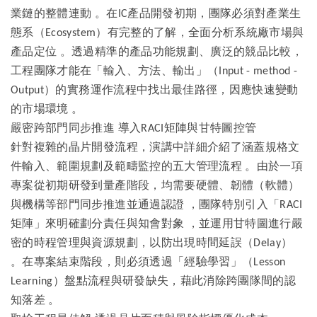
業鏈的整體連動
。在
產品開發初期，團隊必須對產業生
IC
態系（
）有完整的了解，全面分析系統廠市場與
Ecosystem
產品定位
。透過精準的產品功能規劃、廣泛的競品比較，
工程團隊才能在「輸入、方法、輸出」（
Input - method -
）的實務運作流程中找出最佳路徑，因應快速變動
Output
的市場環境
。
嚴密跨部門同步推進
導入
矩陣與甘特圖控管
RACI
針對複雜的晶片開發流程，演講中詳細介紹了涵蓋規格文
件輸入、範圍規劃及範疇監控的五大管理流程
。由於一項
專案從初期研發到量產階段，均需要硬體、韌體（軟體）
與機構等部門同步推進並通過認證
，團隊特別引入「
RACI
矩陣」來明確劃分責任與知會對象
，並運用甘特圖進行嚴
密的時程管理與資源規劃，以防出現時間延誤（
）
Delay
。在專案結束階段，則必須透過「經驗學習」（
Lesson
）盤點流程與研發缺失，藉此消除跨團隊間的認
Learning
知落差
。