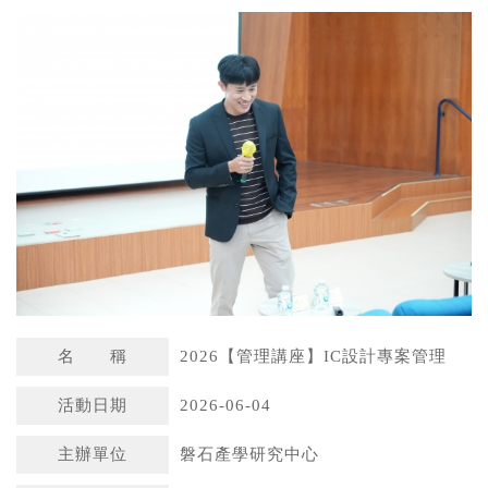
a
n
t
a
s
W
A
e
p
i
p
b
o
名 稱
2026【管理講座】IC設計專案管理
活動日期
2026-06-04
主辦單位
磐石產學研究中心