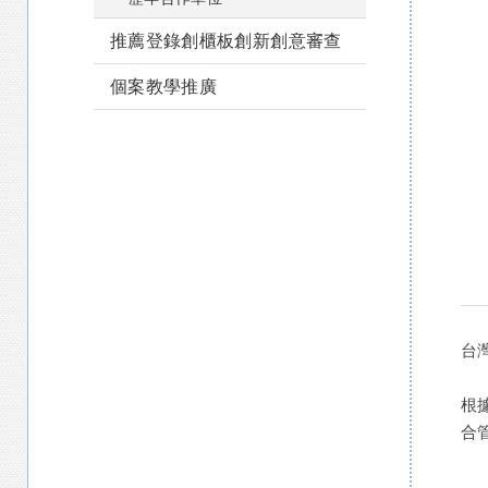
推薦登錄創櫃板創新創意審查
個案教學推廣
台
根
合