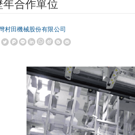
歷年合作單位
灣村田機械股份有限公司
W
S
h
i
a
n
t
a
s
W
A
e
p
i
p
b
o