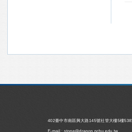
402臺中市南區興大路145號社管大樓5樓53
E-mail :
stone@dragon.nchu.edu.tw