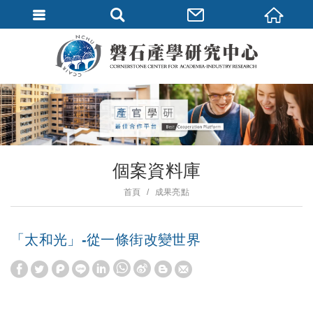
個案資料庫
首頁
成果亮點
「太和光」-從一條街改變世界
W
S
h
i