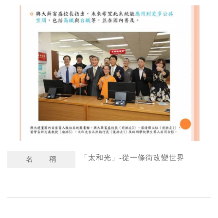
a
n
t
a
s
W
A
e
p
i
p
b
o
「太和光」-從一條街改變世界
名 稱