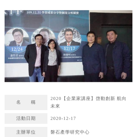
a
n
t
a
s
W
A
e
p
i
p
b
o
2020【企業家講座】啓動創新 航向
名 稱
未來
活動日期
2020-12-17
主辦單位
磐石產學研究中心