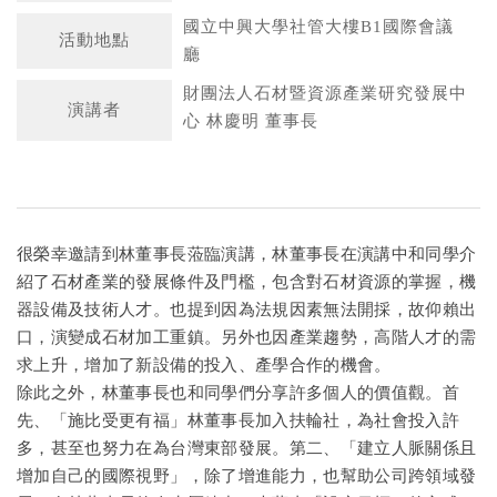
國立中興大學社管大樓B1國際會議
活動地點
廳
財團法人石材暨資源產業研究發展中
演講者
心 林慶明 董事長
很榮幸邀請到林董事長蒞臨演講，林董事長在演講中和同學介
紹了石材產業的發展條件及門檻，包含對石材資源的掌握，機
器設備及技術人才。也提到因為法規因素無法開採，故仰賴出
口，演變成石材加工重鎮。另外也因產業趨勢，高階人才的需
求上升，增加了新設備的投入、產學合作的機會。
除此之外，林董事長也和同學們分享許多個人的價值觀。首
先、「施比受更有福」林董事長加入扶輪社，為社會投入許
多，甚至也努力在為台灣東部發展。第二、「建立人脈關係且
增加自己的國際視野」，除了增進能力，也幫助公司跨領域發