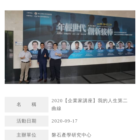
a
n
t
a
s
W
A
e
p
i
p
b
o
2020【企業家講座】我的人生第二
名 稱
曲線
活動日期
2020-09-17
主辦單位
磐石產學研究中心