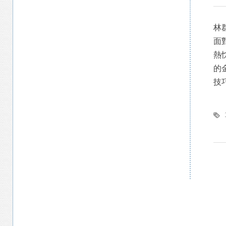
林
面
熱
的
技