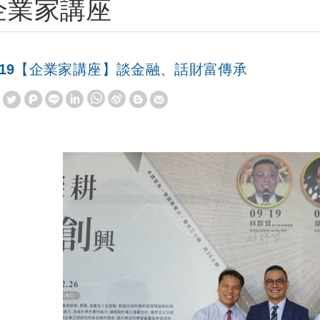
企業家講座
019【企業家講座】談金融、話財富傳承
W
S
h
i
a
n
t
a
s
W
A
e
p
i
p
b
o