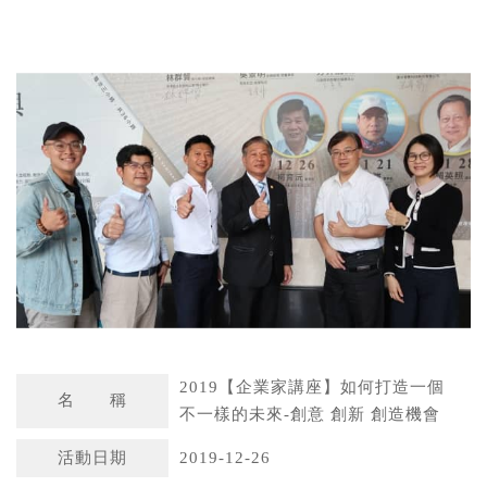
W
S
h
i
a
n
t
a
s
W
A
e
p
i
p
b
o
2019【企業家講座】如何打造一個
名 稱
不一樣的未來-創意 創新 創造機會
活動日期
2019-12-26