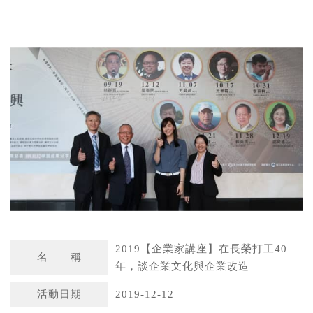
W
S
h
i
a
n
t
a
s
W
A
e
p
i
p
b
o
2019【企業家講座】在長榮打工40
名 稱
年，談企業文化與企業改造
活動日期
2019-12-12