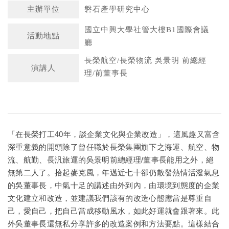
主辦單位
磐石產學研究中心
國立中興大學社管大樓B1國際會議
活動地點
廳
長榮航空/長榮物流 吳景明 前總經
演講人
理/前董事長
「在長榮打工40年，談企業文化與企業改造」，這風趣又富含
深重意義的開頭除了曾任職於長榮集團旗下之海運、航空、物
流、航勤、長汎旅運的吳景明前總經理/董事長能用之外，絕
無第二人了。拾起麥克風，年邁近七十卻仍散發熱情活潑氣息
的吳董事長，中氣十足的講述由外到內，由環境到態度的企業
文化建立和改造，並建議我們該有的改造心態應當是尊重自
己，愛自己，把自己當成移動風水，如此好運就會跟著來。此
外吳董事長還無私分享許多的改造案例和方法要點。這樣結合