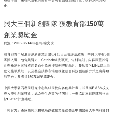
服務平台，也都入選教育部青年發展署創新創業計畫，獲得創業獎勵
金。
興大三個新創團隊 獲教育部150萬
創業獎勵金
稿源：2018-08-14/聯合報/喻文玟
教育部青年發展署創新創業計畫8月13日公告評選結果，
中興大學
有3個
團隊入選，包含興腎力、Catchaball接單寶、告別時刻，內容涵蓋以電
化學檢測器官移植患者血中免疫抑制劑濃度晶片、餐飲業的LINE線上自
動化接單系統，以及整合殯葬市場服務並結合科技創新的方式之喪葬服
務平台，共獲得150萬創業獎勵金。
中興大學
磐石產學研究中心集結學校內各創業計畫，並且將EMBA校友
導入學生創業輔導，成為學生創業的指南針，一舉協助三個團隊獲得育
部U-start計畫補助。
「興腎力」團隊由興大機械系副教授吳嘉哲整合中國醫藥大學內科部與