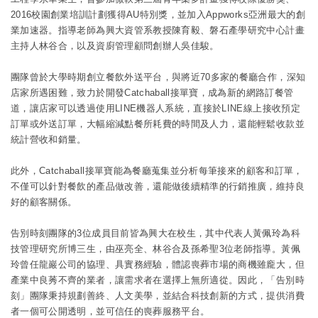
2016校園創業培訓計劃獲得AU特別獎，並加入Appworks亞洲最大的創
業加速器。指導老師為興大資管系教授陳育毅、磐石產學研究中心計畫
主持人林谷合，以及資廚管理顧問創辦人吳佳駿。
團隊曾於大學時期創立餐飲外送平台，與將近70多家的餐廳合作，深知
店家所遇困難，致力於開發Catchaball接單寶，成為新的網路訂餐管
道，讓店家可以透過使用LINE機器人系統，直接於LINE線上接收預定
訂單或外送訂單，大幅縮減點餐所耗費的時間及人力，還能輕鬆收款並
統計營收和銷量。
此外，Catchaball接單寶能為餐廳蒐集並分析每筆接來的顧客和訂單，
不僅可以針對餐飲的產品做改善，還能做後續精準的行銷推廣，維持良
好的顧客關係。
告別時刻團隊的3位成員目前皆為興大在校生，其中代表人黃佩玲為科
技管理研究所博三生，由巫亮全、林谷合及孫希聖3位老師指導。黃佩
玲曾任龍巖公司的協理、具實務經驗，體認喪葬市場的商機雖龐大，但
產業中良莠不齊的業者，讓需求者在選擇上無所適從。因此，「告別時
刻」團隊秉持規劃善終、人文美學，並結合科技創新的方式，提供消費
者一個可公開透明，並可信任的喪葬服務平台。