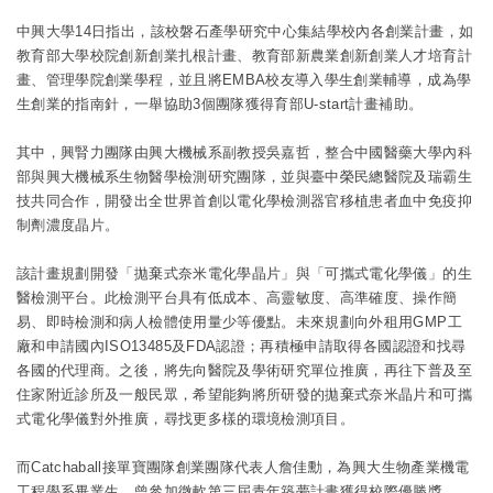
中興大學
14日指出，該校磐石產學研究中心集結學校內各創業計畫，如
教育部大學校院創新創業扎根計畫、教育部新農業創新創業人才培育計
畫、管理學院創業學程，並且將EMBA校友導入學生創業輔導，成為學
生創業的指南針，一舉協助3個團隊獲得育部U-start計畫補助。
其中，興腎力團隊由興大機械系副教授吳嘉哲，整合中國醫藥大學內科
部與興大機械系生物醫學檢測研究團隊，並與臺中榮民總醫院及瑞霸生
技共同合作，開發出全世界首創以電化學檢測器官移植患者血中免疫抑
制劑濃度晶片。
該計畫規劃開發「拋棄式奈米電化學晶片」與「可攜式電化學儀」的生
醫檢測平台。此檢測平台具有低成本、高靈敏度、高準確度、操作簡
易、即時檢測和病人檢體使用量少等優點。未來規劃向外租用GMP工
廠和申請國內ISO13485及FDA認證；再積極申請取得各國認證和找尋
各國的代理商。之後，將先向醫院及學術研究單位推廣，再往下普及至
住家附近診所及一般民眾，希望能夠將所研發的拋棄式奈米晶片和可攜
式電化學儀對外推廣，尋找更多樣的環境檢測項目。
而Catchaball接單寶團隊創業團隊代表人詹佳勳，為興大生物產業機電
工程學系畢業生，曾參加微軟第三屆青年築夢計畫獲得校際優勝獎、