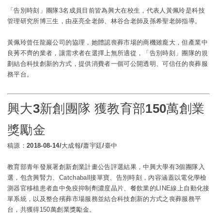
「告別時刻」團隊3名成員目前皆為興大在校生，代表人黃佩玲是科技
管理研究所博三生，由巫亮全老師、林谷合老師及孫希聖老師指導。
黃佩玲曾任龍巖公司的協理，她體認喪葬市場的商機雖龐大，但產業中
良莠不齊的業者，讓需求者在選擇上無所適從，「告別時刻」團隊的規
劃結合科技創新的方式，提供消費者一個可公開透明、可信任的喪葬服
務平台。
興大3新創團隊 獲教育部150萬創業
獎勵金
稿源：2018-08-14/大成報/蕭宇廷/臺中
教育部青年發展署創新創業計畫公告評選結果，
中興大學
有3個團隊入
選，包含興腎力、Catchaball接單寶、告別時刻，內容涵蓋以電化學檢
測器官移植患者血中免疫抑制劑濃度晶片、餐飲業的LINE線上自動化接
單系統，以及整合殯葬市場服務並結合科技創新的方式之喪葬服務平
台，共獲得150萬創業獎勵金。