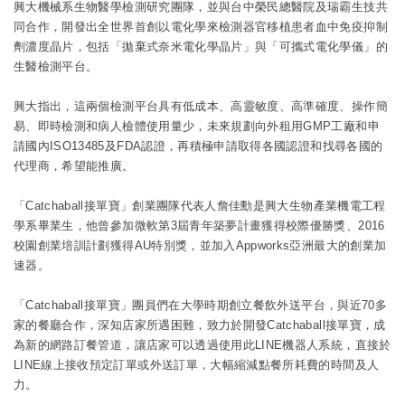
興大機械系生物醫學檢測研究團隊，並與台中榮民總醫院及瑞霸生技共
同合作，開發出全世界首創以電化學來檢測器官移植患者血中免疫抑制
劑濃度晶片，包括「拋棄式奈米電化學晶片」與「可攜式電化學儀」的
生醫檢測平台。
興大指出，這兩個檢測平台具有低成本、高靈敏度、高準確度、操作簡
易、即時檢測和病人檢體使用量少，未來規劃向外租用GMP工廠和申
請國內ISO13485及FDA認證，再積極申請取得各國認證和找尋各國的
代理商，希望能推廣。
「Catchaball接單寶」創業團隊代表人詹佳勳是興大生物產業機電工程
學系畢業生，他曾參加微軟第3屆青年築夢計畫獲得校際優勝獎、2016
校園創業培訓計劃獲得AU特別獎，並加入Appworks亞洲最大的創業加
速器。
「Catchaball接單寶」團員們在大學時期創立餐飲外送平台，與近70多
家的餐廳合作，深知店家所遇困難，致力於開發Catchaball接單寶，成
為新的網路訂餐管道，讓店家可以透過使用此LINE機器人系統，直接於
LINE線上接收預定訂單或外送訂單，大幅縮減點餐所耗費的時間及人
力。