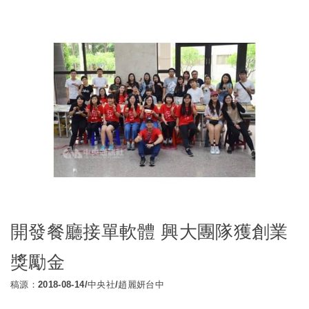
h
i
a
n
t
a
s
W
A
e
p
i
p
b
o
開發餐廳接單軟體 興大團隊獲創業
獎勵金
稿源：2018-08-14/中央社/趙麗妍台中