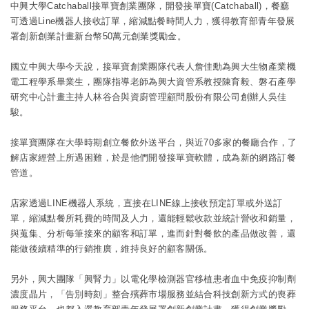
中興大學
Catchaball接單寶創業團隊，開發接單寶(Catchaball)，餐廳
可透過Line機器人接收訂單，縮減點餐時間人力，獲得教育部青年發展
署創新創業計畫新台幣50萬元創業獎勵金。
國立
中興大學
今天說，接單寶創業團隊代表人詹佳勳為興大生物產業機
電工程學系畢業生，團隊指導老師為興大資管系教授陳育毅、磐石產學
研究中心計畫主持人林谷合與資廚管理顧問股份有限公司創辦人吳佳
駿。
接單寶團隊在大學時期創立餐飲外送平台，與近70多家的餐廳合作，了
解店家經營上所遇困難，於是他們開發接單寶軟體，成為新的網路訂餐
管道。
店家透過LINE機器人系統，直接在LINE線上接收預定訂單或外送訂
單，縮減點餐所耗費的時間及人力，還能輕鬆收款並統計營收和銷量，
與蒐集、分析每筆接來的顧客和訂單，進而針對餐飲的產品做改善，還
能做後續精準的行銷推廣，維持良好的顧客關係。
另外，興大團隊「興腎力」以電化學檢測器官移植患者血中免疫抑制劑
濃度晶片，「告別時刻」整合殯葬市場服務並結合科技創新方式的喪葬