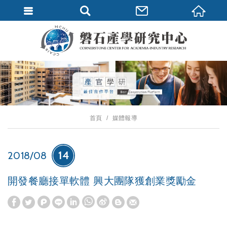
首頁
媒體報導
14
2018/08
開發餐廳接單軟體 興大團隊獲創業獎勵金
W
S