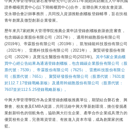
中興大學管理學院磐石產學研究中心於2017年開始與財團法人中華民國
證券櫃檯買賣中心(以下簡稱櫃買中心)合作，並聯合興大校友會資源、
安永聯合會計師事務所，共同投入資源推動創櫃板登錄輔導，旨在扶植
青年創業及微型創新企業發展。
歷年來共7家經興大管理學院推薦企業申請登錄創櫃板創新創意審查，
包含鐵碳企業股份有限公司（2017年）、通用幹細胞股份有限公司
(2019年)、帝霖股份有限公司（2019年）、凱智綠能科技股份有限公司
（2021年）、雷應科技股份有限公司（2021年）、聚賢研發股份有限
公司（2022年）及寶泓生醫股份有限公司(2023年)。
其中5家企業由櫃
買中心經公告結果為通過登錄創櫃板，包含鐵碳企業股份有限公司（股
票代號：7539）、帝霖股份有限公司（7625）、雷應科技股份有限公
司（股票代號：7651）、聚賢研發股份有限公司（股票代號：7631並
於112.7.17登錄戰略新板）及通用幹細胞股份有限公司（股票代號：
7607並於112.5.25登錄戰略新板）。
中興大學管理學院作為企業登錄創櫃板推薦單位，期望結合磐石會、興
磐會、校友會及EMBA資源，共同活絡中興大學新創環境，擔任發掘產
業創新特色的領航角色，協助興大衍生企業、產學合作企業或具潛力的
優質校有企業，完善籌資管道、有效進入資本市場，成為創業家的搖
籃。