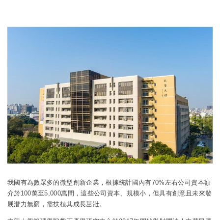
W
S
h
i
a
n
t
a
s
W
A
e
p
i
p
b
o
我國有為數眾多的微型創新企業，根據統計國內有70%左右公司資本額
介於100萬至5,000萬間，這些公司資本、規模小，但具有創意且未來發
展潛力無窮，需扶植其成長茁壯。