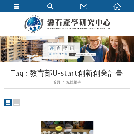
Tag : 教育部U-start創新創業計畫
首頁
媒體報導